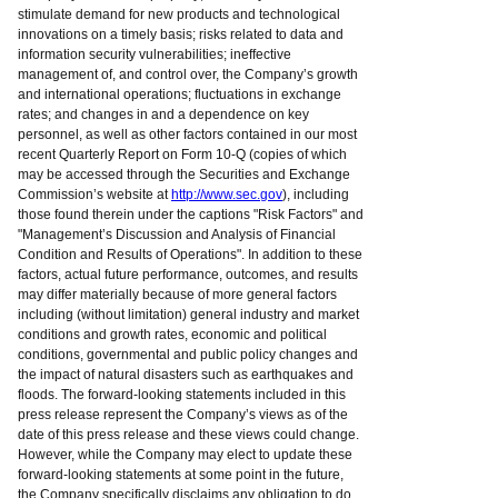
stimulate demand for new products and technological
innovations on a timely basis; risks related to data and
information security vulnerabilities; ineffective
management of, and control over, the Company’s growth
and international operations; fluctuations in exchange
rates; and changes in and a dependence on key
personnel, as well as other factors contained in our most
recent Quarterly Report on Form 10-Q (copies of which
may be accessed through the Securities and Exchange
Commission’s website at
http://www.sec.gov
), including
those found therein under the captions "Risk Factors" and
"Management’s Discussion and Analysis of Financial
Condition and Results of Operations". In addition to these
factors, actual future performance, outcomes, and results
may differ materially because of more general factors
including (without limitation) general industry and market
conditions and growth rates, economic and political
conditions, governmental and public policy changes and
the impact of natural disasters such as earthquakes and
floods. The forward-looking statements included in this
press release represent the Company’s views as of the
date of this press release and these views could change.
However, while the Company may elect to update these
forward-looking statements at some point in the future,
the Company specifically disclaims any obligation to do