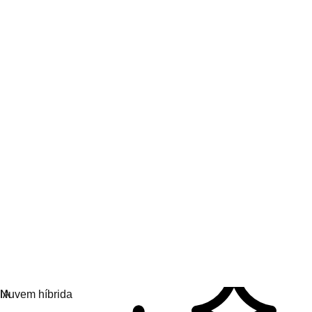
Participe e aprenda
Hub de conhecimento em IA
Tudo sobre IA
Parceiros de IA
Serviços para IA
Nuvem híbrida
Soluções de plataforma