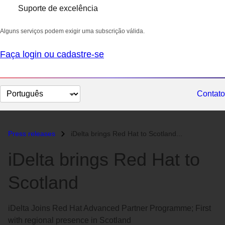
Suporte de excelência
Alguns serviços podem exigir uma subscrição válida.
Faça login ou cadastre-se
Selecionar
Contato
idioma
Press releases
iDelta brings Red Hat to Scotland...
iDelta brings Red Hat to
Scotland
iDelta Joins Red Hat Advanced Partner Programme; First
with regional presence in Scotland