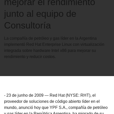
mejorar el rendimiento
junto al equipo de
Consultoría
La compañía de petróleo y gas líder en la Argentina
implementó Red Hat Enterprise Linux con virtualización
integrada sobre hardware Intel x86 para mejorar su
rendimiento y reducir costos.
-
23 de junho de 2009
—
Red Hat (NYSE: RHT), el
proveedor de soluciones de código abierto líder en el
mundo, anunció hoy que YPF S.A., compañía de petróleo
y gas líder en la República Argentina, ha migrado de su