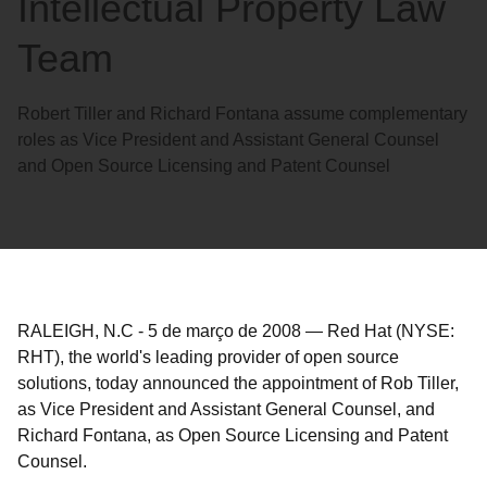
Intellectual Property Law
Team
Robert Tiller and Richard Fontana assume complementary
roles as Vice President and Assistant General Counsel
and Open Source Licensing and Patent Counsel
RALEIGH, N.C
-
5 de março de 2008
—
Red Hat (NYSE:
RHT), the world's leading provider of open source
solutions, today announced the appointment of Rob Tiller,
as Vice President and Assistant General Counsel, and
Richard Fontana, as Open Source Licensing and Patent
Counsel.