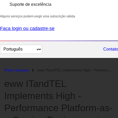
Suporte de excelência
Alguns serviços podem exigir uma subscrição válida.
Faça login ou cadastre-se
Selecionar
Contato
idioma
Press releases
eww ITandTEL Implements High - Performance Platform-as-a-Service Envir...
eww ITandTEL
Implements High -
Performance Platform-as-