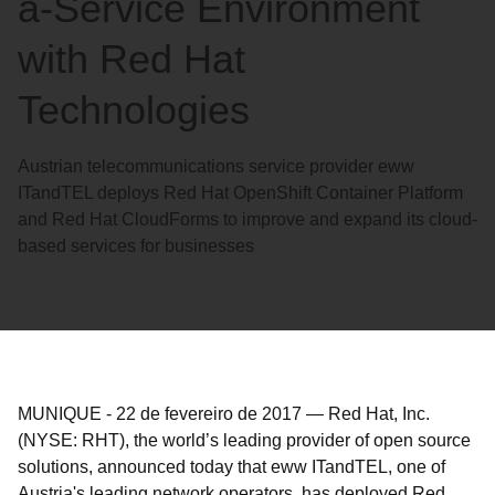
a-Service Environment
with Red Hat
Technologies
Austrian telecommunications service provider eww
ITandTEL deploys Red Hat OpenShift Container Platform
and Red Hat CloudForms to improve and expand its cloud-
based services for businesses
MUNIQUE
-
22 de fevereiro de 2017
—
Red Hat, Inc.
(NYSE: RHT), the world’s leading provider of open source
solutions, announced today that eww ITandTEL, one of
Austria's leading network operators, has deployed Red