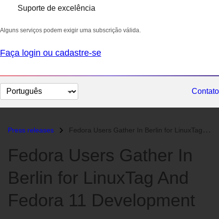
Suporte de excelência
Alguns serviços podem exigir uma subscrição válida.
Faça login ou cadastre-se
Selecionar
Contato
idioma
Press releases
Fedora Users Gather In Berlin for LinuxTag And Fedora 11 Development...
Fedora Users Gather In
Berlin for LinuxTag And
Fedora 11 Development