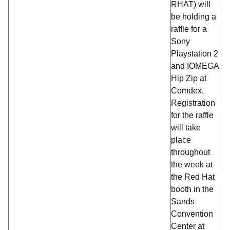
RHAT) will
be holding a
raffle for a
Sony
Playstation 2
and IOMEGA
Hip Zip at
Comdex.
Registration
for the raffle
will take
place
throughout
the week at
the Red Hat
booth in the
Sands
Convention
Center at