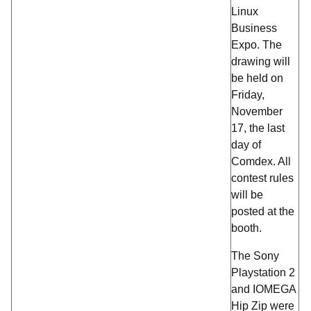
Linux
Business
Expo. The
drawing will
be held on
Friday,
November
17, the last
day of
Comdex. All
contest rules
will be
posted at the
booth.
The Sony
Playstation 2
and IOMEGA
Hip Zip were