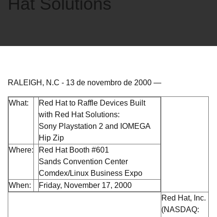
Hat Solutions
RALEIGH, N.C
-
13 de novembro de 2000
—
What:
Red Hat to Raffle Devices Built
with Red Hat Solutions:
Sony Playstation 2 and IOMEGA
Hip Zip
Where:
Red Hat Booth #601
Sands Convention Center
Comdex/Linux Business Expo
When:
Friday, November 17, 2000
Red Hat, Inc.
(NASDAQ: