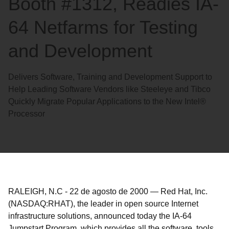
Booth #1312, Readies IA-
64 Netfarms for Testing
and Development
Delivers Software, Training and Development Support to
Help Leading Software Vendors like Steeleye and Tibco
Quickly Migrate Popular Applications to the New Intel®
Processor
RALEIGH, N.C
-
22 de agosto de 2000
—
Red Hat, Inc.
(NASDAQ:RHAT), the leader in open source Internet
infrastructure solutions, announced today the IA-64
Jumpstart Program, which provides all the software, tools,