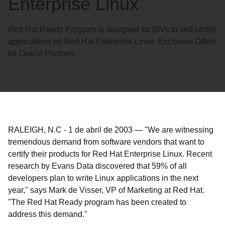
Enterprise Linux
Red Hat Ready Program is designed for ISVs to self-certify
applications on Red Hat Enterprise Linux. Exclusive Offers
for Oracle Partners.
RALEIGH, N.C
-
1 de abril de 2003
—
"We are witnessing
tremendous demand from software vendors that want to
certify their products for Red Hat Enterprise Linux. Recent
research by Evans Data discovered that 59% of all
developers plan to write Linux applications in the next
year," says Mark de Visser, VP of Marketing at Red Hat.
"The Red Hat Ready program has been created to
address this demand."