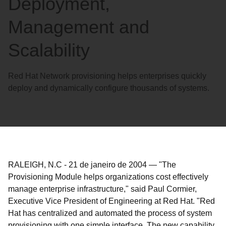
Deployment,
Management and
Scalability
Red Hat Network provisioning helps enterprises quickly
deploy and dynamically configure thousands of systems.
RALEIGH, N.C
-
21 de janeiro de 2004
—
"The
Provisioning Module helps organizations cost effectively
manage enterprise infrastructure," said Paul Cormier,
Executive Vice President of Engineering at Red Hat. "Red
Hat has centralized and automated the process of system
provisioning with one simple interface. The new capability