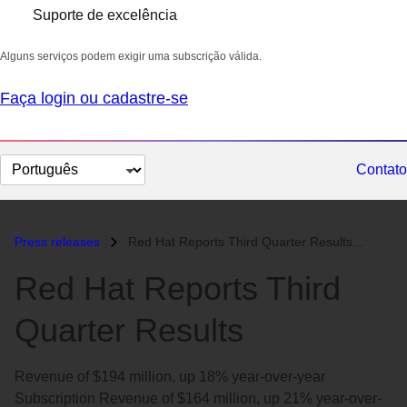
Suporte de excelência
Alguns serviços podem exigir uma subscrição válida.
Faça login ou cadastre-se
Selecionar
Contato
idioma
Press releases
Red Hat Reports Third Quarter Results...
Red Hat Reports Third
Quarter Results
Revenue of $194 million, up 18% year-over-year
Subscription Revenue of $164 million, up 21% year-over-