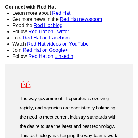
Connect with Red Hat
Learn more about
Red Hat
Get more news in the
Red Hat newsroom
Read the
Red Hat blog
Follow
Red Hat on
Twitter
Like
Red Hat on
Facebook
Watch
Red Hat videos on
YouTube
Join
Red Hat on
Google+
Follow
Red Hat on
LinkedIn
The way government IT operates is evolving
rapidly, and agencies are consistently balancing
the need to meet current industry standards with
the desire to use the latest and best technology.
This technology is changing the way teams work