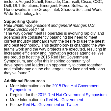
include: August Schell; Brocade; Carahsoft; Cisco; CSC;
Dell; DLT Solutions; Emergent; Fierce Software;
Hortonworks; immixGroup; Intel; ShadowSoft; and World
Wide Technology, Inc.
Supporting Quote
Paul Smith, vice president and general manger, U.S.
Public Sector, Red Hat
“The way government IT operates is evolving rapidly, and
agencies are consistently balancing the need to meet
current industry standards with the desire to use the latest
and best technology. This technology is changing the way
teams work and the way projects are executed, resulting in
increased efficiency and innovation across agencies. We
are proud to host the 2015 Red Hat Government
Symposium, and offer this inspiring community of
developers and leaders an opportunity to come together
and collaborate on the challenges they face and solutions
they’ve found.”
Additional Resources
More information on the
2015 Red Hat Government
Symposium
Register for the
2015 Red Hat Government Symposium
More Information on
Red Hat Government
Follow
Red Hat Government on Twitter