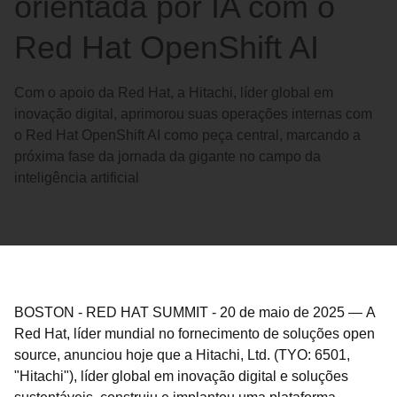
orientada por IA com o
Red Hat OpenShift AI
Com o apoio da Red Hat, a Hitachi, líder global em
inovação digital, aprimorou suas operações internas com
o Red Hat OpenShift AI como peça central, marcando a
próxima fase da jornada da gigante no campo da
inteligência artificial
BOSTON - RED HAT SUMMIT
-
20 de maio de 2025
—
A
Red Hat, líder mundial no fornecimento de soluções open
source, anunciou hoje que a Hitachi, Ltd. (TYO: 6501,
"Hitachi"), líder global em inovação digital e soluções