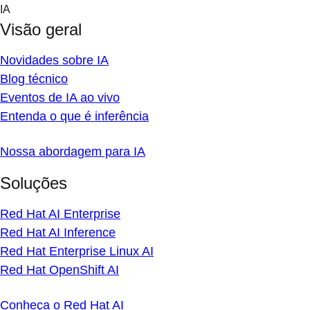
Skip
IA
to
Visão geral
content
Novidades sobre IA
Blog técnico
Eventos de IA ao vivo
Entenda o que é inferência
Nossa abordagem para IA
Soluções
Red Hat AI Enterprise
Red Hat AI Inference
Red Hat Enterprise Linux AI
Red Hat OpenShift AI
Conheça o Red Hat AI