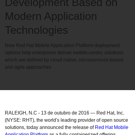
Development Based on
Modern Application
Technologies
New Red Hat Mobile Application Platform deployment
options help enterprises deliver mobile-centric solutions
which are defined by cloud native, microservices-based,
and agile approaches
RALEIGH, N.C
-
13 de outubro de 2016
—
Red Hat, Inc.
(NYSE: RHT), the world's leading provider of open source
solutions, today announced the release of
Red Hat Mobile
Application Platform
as a fully containerized offering