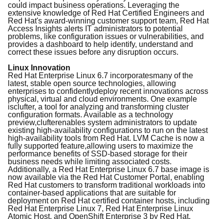
could
impact
business operations.
Leveraging the
extensive knowledge of Red Hat Certified
Engineers
and
Red Hat's award-winning customer support team, Red Hat
Access Insights alerts IT administrators to potential
problems, like configuration issues or vulnerabilities, and
provides a dashboard to help identify, understand and
correct these issues before any disruption occurs.
Linux
Innovatio
n
Red Hat Enterprise Linux 6.7 incorporate
s
many of
the
latest, stable open source technologies, allowing
enterprises to
confidently
deploy recent
innovation
s
across
physical
, virtual and cloud environments.
One
example
is
c
lufter, a tool for analyzing and transforming cluster
configuration formats.
Available as a technology
preview,
clufter
enables system administrators to update
existing
high-availability configurations
to run on the latest
high-availability tools from Red Hat
.
LVM Cache
is
now a
fully support
ed
feature,
allow
ing
users to maximize the
performance
benefits of
SSD-based
storage
for their
business needs
while limiting associated costs.
Additionally,
a Red Hat Enterprise Linux 6.7 base image is
now available
via the Red Hat Customer Portal
, enabling
Red Hat customers to
transform
traditional workloads into
container-based applications that are suitable for
deployment on Red Hat certified container hosts, including
Red Hat Enterprise Linux 7, Red Hat Enterprise Linux
Atomic Host, and OpenShift
Enterprise 3
by Red Hat.