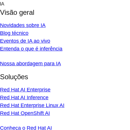
Skip
IA
to
Visão geral
content
Novidades sobre IA
Blog técnico
Eventos de IA ao vivo
Entenda o que é inferência
Nossa abordagem para IA
Soluções
Red Hat AI Enterprise
Red Hat AI Inference
Red Hat Enterprise Linux AI
Red Hat OpenShift AI
Conheça o Red Hat AI