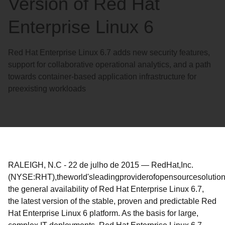
Version of Red Hat
Enterprise Linux 6
Red Hat Enterprise Linux 6.7 adds new security features,
support for collaborative operational analytics, and a path
towards container-based application infrastructure for
preexisting workloads
RALEIGH, N.C
-
22 de julho de 2015
—
Red
Hat,
Inc.
(NYSE:
RHT),
the
world's
leading
provider
of
open
source
solution
the general availability of Red Hat Enterprise Linux 6.7,
the latest version of the
stable,
proven
and
predictable
Red
Hat Enterprise Linux 6 platform.
As the basis for large,