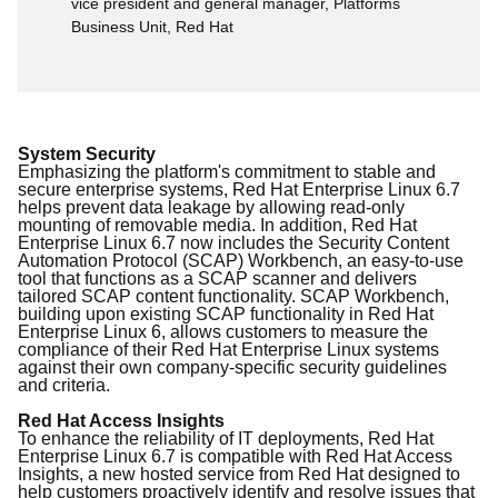
vice president and general manager, Platforms
Business Unit, Red Hat
System Security
Emphasizing the platform's commitment to stable and
secure ente
r
prise systems, Red Hat Enterprise Linux 6.7
helps
prevent data leakage by allowing
read-only
mounting of removable media. In addition, Red Hat
Enterprise Linux 6.7
now
includes
the
Security Content
Automation Protocol (SCAP) Workbench, an easy-to-use
tool that functions as a SCAP scanner and delivers
tailored SCAP content functionality.
SCAP Workbench,
b
uilding upon existing SCAP functionality in Red Hat
Enterprise Linux 6,
allows customers to measure the
compliance of their Red Hat Enterprise Linux systems
against their own company-specific secur
i
ty guidelines
and criteria
.
Red Hat Access Insights
To enhance the reliability of IT deployment
s,
Red Hat
Enterprise Linux 6.7
is compatible with
Red Hat Access
Insights, a new hosted service from Red Hat designed to
help customers proactively
identify
and resolve issues
that