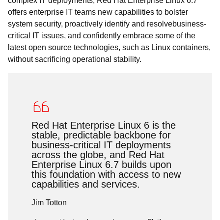
complex IT deployment
s
, Red Hat Enterprise Linux 6.7
offers enterprise IT teams
new
capabilities
to
bolster
system security,
pr
oactive
ly
ident
i
fy
and
resolve
business-
critical IT issues
,
and
confidently embrace
some of
the
latest open source technologies, such as
Linux containers,
without sacrificing operational stability
.
Red Hat Enterprise Linux 6 is the
stable, predictable backbone for
business-critical IT deployments
across the globe, and Red Hat
Enterprise Linux 6.7 builds upon
this foundation with access to new
capabilities and services.
Jim Totton