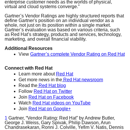
enterprise customer needs as the worlds of physical,
virtual and cloud systems converge.”
Gartner’s Vendor Ratings are highly structured reports that
define Gartner's position on an individual vendor as a
whole, not just on its position within a single market.
Gartner’s evaluation was based on various criteria, such
as Red Hat’s strategy, products and services, technology,
marketing, and overall financial viability.
Additional Resources
View
Gartner’s complete Vendor Rating on Red Hat
Connect with Red Hat
Learn more about
Red Hat
Get more news in the
Red Hat newsroom
Read the
Red Hat blog
Follow
Red Hat on Twitter
Join
Red Hat on Facebook
Watch
Red Hat videos on YouTube
Join
Red Hat on Google+
1
Gartner, “Vendor Rating: Red Hat” by Andrew Butler,
George J. Weiss, Gary Spivak, Philip Dawson, Arun
Chandrasekaran, Ronni J. Colville, Yefim V. Natis, Dennis