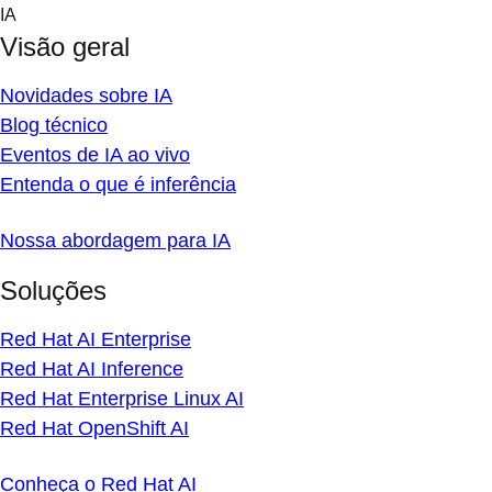
Skip
IA
to
Visão geral
content
Novidades sobre IA
Blog técnico
Eventos de IA ao vivo
Entenda o que é inferência
Nossa abordagem para IA
Soluções
Red Hat AI Enterprise
Red Hat AI Inference
Red Hat Enterprise Linux AI
Red Hat OpenShift AI
Conheça o Red Hat AI