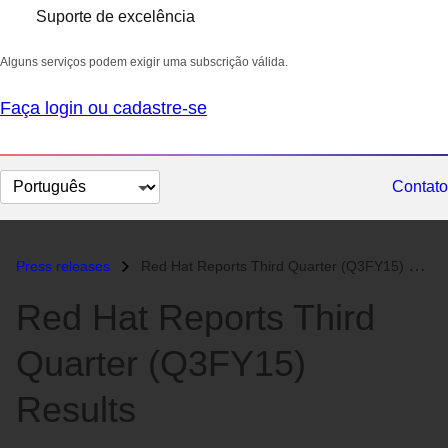
Suporte de excelência
Alguns serviços podem exigir uma subscrição válida.
Faça login ou cadastre-se
Selecionar
Contato
idioma
Press releases
Red Hat Reports Third Quarter (Q3FY15) Results...
Red Hat Reports Third
Quarter (Q3FY15)
Results