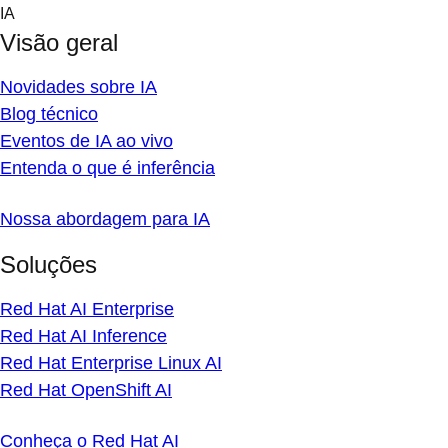
Skip
IA
to
Visão geral
content
Novidades sobre IA
Blog técnico
Eventos de IA ao vivo
Entenda o que é inferência
Nossa abordagem para IA
Soluções
Red Hat AI Enterprise
Red Hat AI Inference
Red Hat Enterprise Linux AI
Red Hat OpenShift AI
Conheça o Red Hat AI