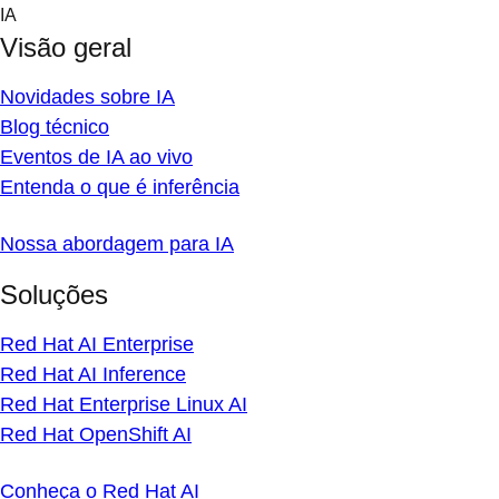
Skip
IA
to
Visão geral
content
Novidades sobre IA
Blog técnico
Eventos de IA ao vivo
Entenda o que é inferência
Nossa abordagem para IA
Soluções
Red Hat AI Enterprise
Red Hat AI Inference
Red Hat Enterprise Linux AI
Red Hat OpenShift AI
Conheça o Red Hat AI