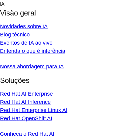
Skip
IA
to
Visão geral
content
Novidades sobre IA
Blog técnico
Eventos de IA ao vivo
Entenda o que é inferência
Nossa abordagem para IA
Soluções
Red Hat AI Enterprise
Red Hat AI Inference
Red Hat Enterprise Linux AI
Red Hat OpenShift AI
Conheça o Red Hat AI