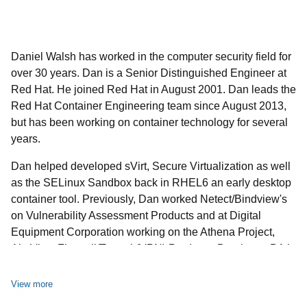
Daniel Walsh has worked in the computer security field for
over 30 years. Dan is a Senior Distinguished Engineer at
Red Hat. He joined Red Hat in August 2001. Dan leads the
Red Hat Container Engineering team since August 2013,
but has been working on container technology for several
years.
Dan helped developed sVirt, Secure Virtualization as well
as the SELinux Sandbox back in RHEL6 an early desktop
container tool. Previously, Dan worked Netect/Bindview's
on Vulnerability Assessment Products and at Digital
Equipment Corporation working on the Athena Project,
AltaVista Firewall/Tunnel (VPN) Products. Dan has a BA in
Mathematics from the College of the Holy Cross and a MS
in Computer Science from Worcester Polytechnic Institute.
View more