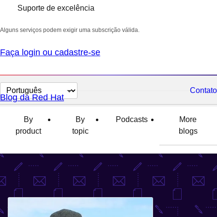
Suporte de excelência
Alguns serviços podem exigir uma subscrição válida.
Faça login ou cadastre-se
Selecionar
Contato
Blog da Red Hat
idioma
By
By
Podcasts
More
product
topic
blogs