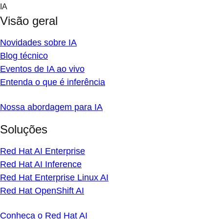
Skip
IA
to
Visão geral
content
Novidades sobre IA
Blog técnico
Eventos de IA ao vivo
Entenda o que é inferência
Nossa abordagem para IA
Soluções
Red Hat AI Enterprise
Red Hat AI Inference
Red Hat Enterprise Linux AI
Red Hat OpenShift AI
Conheça o Red Hat AI