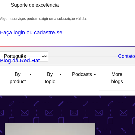
Suporte de excelência
Alguns serviços podem exigir uma subscrição válida.
Faça login ou cadastre-se
Selecionar
Contato
Blog da Red Hat
idioma
By
By
Podcasts
More
product
topic
blogs