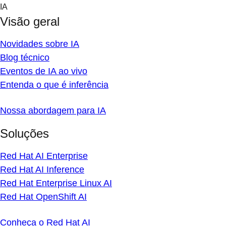
Skip
IA
to
Visão geral
content
Novidades sobre IA
Blog técnico
Eventos de IA ao vivo
Entenda o que é inferência
Nossa abordagem para IA
Soluções
Red Hat AI Enterprise
Red Hat AI Inference
Red Hat Enterprise Linux AI
Red Hat OpenShift AI
Conheça o Red Hat AI