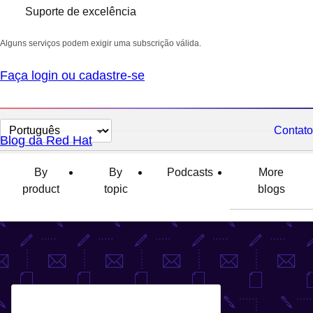
Suporte de excelência
Alguns serviços podem exigir uma subscrição válida.
Faça login ou cadastre-se
Selecionar
Contato
Blog da Red Hat
idioma
By
By
Podcasts
More
product
topic
blogs