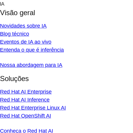
Skip
IA
to
Visão geral
content
Novidades sobre IA
Blog técnico
Eventos de IA ao vivo
Entenda o que é inferência
Nossa abordagem para IA
Soluções
Red Hat AI Enterprise
Red Hat AI Inference
Red Hat Enterprise Linux AI
Red Hat OpenShift AI
Conheça o Red Hat AI