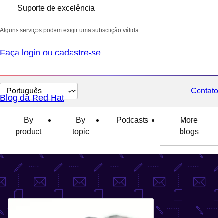
Suporte de excelência
Alguns serviços podem exigir uma subscrição válida.
Faça login ou cadastre-se
Selecionar
Contato
Blog da Red Hat
idioma
By
By
Podcasts
More
product
topic
blogs