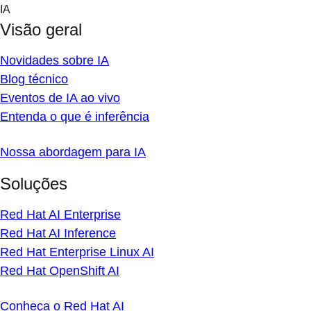
Skip
IA
to
Visão geral
content
Novidades sobre IA
Blog técnico
Eventos de IA ao vivo
Entenda o que é inferência
Nossa abordagem para IA
Soluções
Red Hat AI Enterprise
Red Hat AI Inference
Red Hat Enterprise Linux AI
Red Hat OpenShift AI
Conheça o Red Hat AI