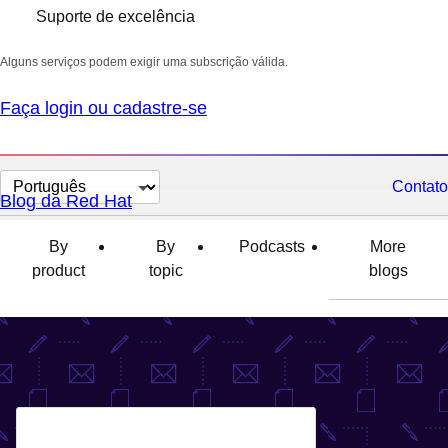
Suporte de excelência
Alguns serviços podem exigir uma subscrição válida.
Faça login ou cadastre-se
Selecionar
Contato
Blog da Red Hat
idioma
By
By
Podcasts
More
product
topic
blogs