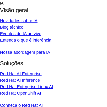
Skip
IA
to
Visão geral
content
Novidades sobre IA
Blog técnico
Eventos de IA ao vivo
Entenda o que é inferência
Nossa abordagem para IA
Soluções
Red Hat AI Enterprise
Red Hat AI Inference
Red Hat Enterprise Linux AI
Red Hat OpenShift AI
Conheça o Red Hat AI