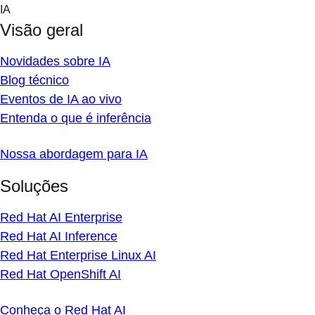
Skip
IA
to
Visão geral
content
Novidades sobre IA
Blog técnico
Eventos de IA ao vivo
Entenda o que é inferência
Nossa abordagem para IA
Soluções
Red Hat AI Enterprise
Red Hat AI Inference
Red Hat Enterprise Linux AI
Red Hat OpenShift AI
Conheça o Red Hat AI