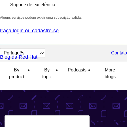
Suporte de excelência
Alguns serviços podem exigir uma subscrição válida.
Faça login ou cadastre-se
Selecionar
Contato
Blog da Red Hat
idioma
By
By
Podcasts
More
product
topic
blogs