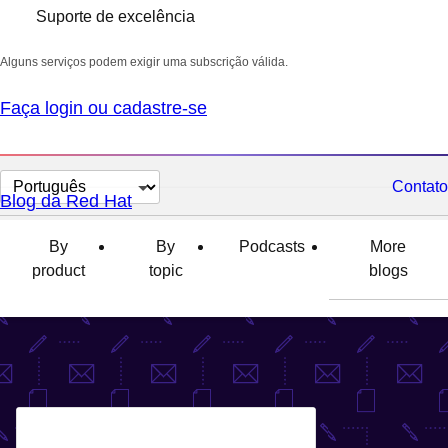
Suporte de excelência
Alguns serviços podem exigir uma subscrição válida.
Faça login ou cadastre-se
Selecionar
Contato
Blog da Red Hat
idioma
By
By
Podcasts
More
product
topic
blogs