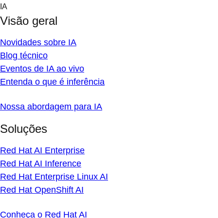
Skip
IA
to
Visão geral
content
Novidades sobre IA
Blog técnico
Eventos de IA ao vivo
Entenda o que é inferência
Nossa abordagem para IA
Soluções
Red Hat AI Enterprise
Red Hat AI Inference
Red Hat Enterprise Linux AI
Red Hat OpenShift AI
Conheça o Red Hat AI