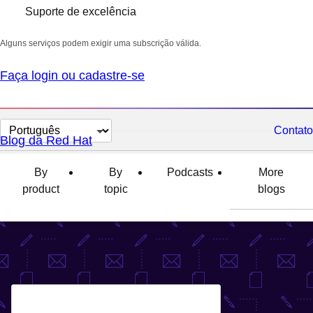
Suporte de excelência
Alguns serviços podem exigir uma subscrição válida.
Faça login ou cadastre-se
Selecionar
Contato
Blog da Red Hat
idioma
By
By
Podcasts
More
product
topic
blogs