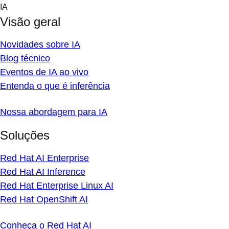
Skip
IA
to
Visão geral
content
Novidades sobre IA
Blog técnico
Eventos de IA ao vivo
Entenda o que é inferência
Nossa abordagem para IA
Soluções
Red Hat AI Enterprise
Red Hat AI Inference
Red Hat Enterprise Linux AI
Red Hat OpenShift AI
Conheça o Red Hat AI