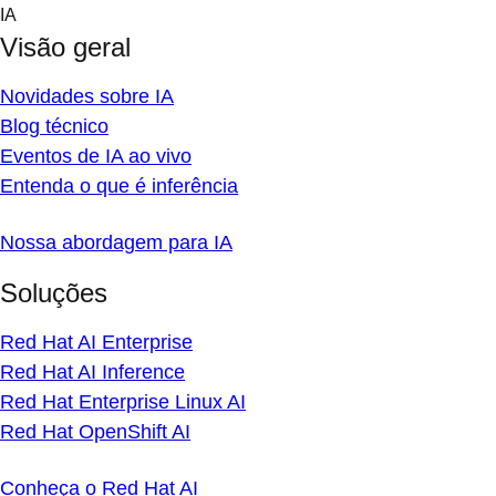
Skip
IA
to
Visão geral
content
Novidades sobre IA
Blog técnico
Eventos de IA ao vivo
Entenda o que é inferência
Nossa abordagem para IA
Soluções
Red Hat AI Enterprise
Red Hat AI Inference
Red Hat Enterprise Linux AI
Red Hat OpenShift AI
Conheça o Red Hat AI