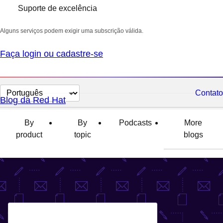
Suporte de excelência
Alguns serviços podem exigir uma subscrição válida.
Faça login ou cadastre-se
Selecionar
Contato
Blog da Red Hat
idioma
By
By
Podcasts
More
product
topic
blogs