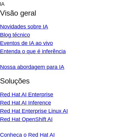
Skip
IA
to
Visão geral
content
Novidades sobre IA
Blog técnico
Eventos de IA ao vivo
Entenda o que é inferência
Nossa abordagem para IA
Soluções
Red Hat AI Enterprise
Red Hat AI Inference
Red Hat Enterprise Linux AI
Red Hat OpenShift AI
Conheça o Red Hat AI