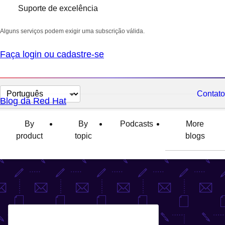
Suporte de excelência
Alguns serviços podem exigir uma subscrição válida.
Faça login ou cadastre-se
Selecionar
Contato
Blog da Red Hat
idioma
By
By
Podcasts
More
product
topic
blogs