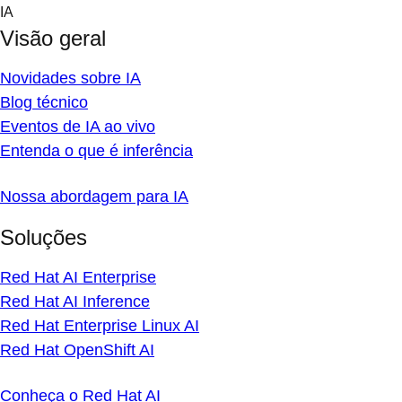
Skip
IA
to
Visão geral
content
Novidades sobre IA
Blog técnico
Eventos de IA ao vivo
Entenda o que é inferência
Nossa abordagem para IA
Soluções
Red Hat AI Enterprise
Red Hat AI Inference
Red Hat Enterprise Linux AI
Red Hat OpenShift AI
Conheça o Red Hat AI