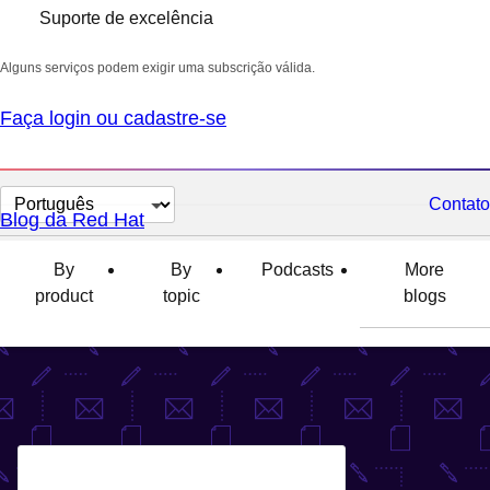
Suporte de excelência
Alguns serviços podem exigir uma subscrição válida.
Faça login ou cadastre-se
Selecionar
Contato
Blog da Red Hat
idioma
By
By
Podcasts
More
product
topic
blogs