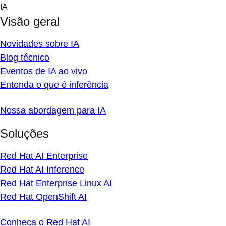
Skip
IA
to
Visão geral
content
Novidades sobre IA
Blog técnico
Eventos de IA ao vivo
Entenda o que é inferência
Nossa abordagem para IA
Soluções
Red Hat AI Enterprise
Red Hat AI Inference
Red Hat Enterprise Linux AI
Red Hat OpenShift AI
Conheça o Red Hat AI