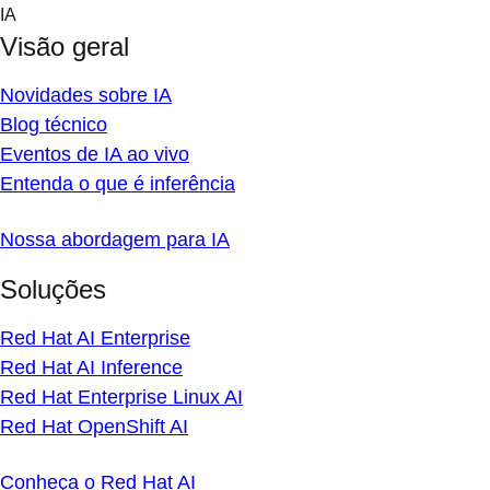
Skip
IA
to
Visão geral
content
Novidades sobre IA
Blog técnico
Eventos de IA ao vivo
Entenda o que é inferência
Nossa abordagem para IA
Soluções
Red Hat AI Enterprise
Red Hat AI Inference
Red Hat Enterprise Linux AI
Red Hat OpenShift AI
Conheça o Red Hat AI