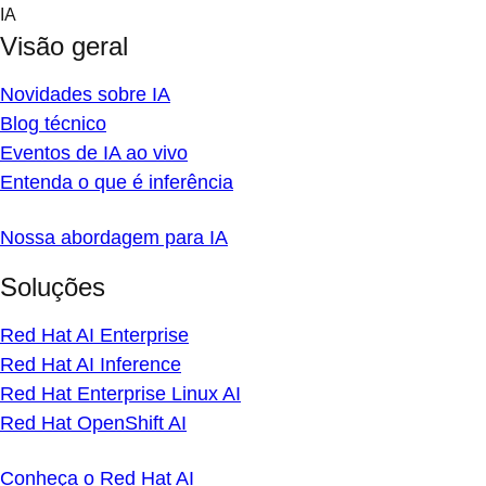
Skip
IA
to
Visão geral
content
Novidades sobre IA
Blog técnico
Eventos de IA ao vivo
Entenda o que é inferência
Nossa abordagem para IA
Soluções
Red Hat AI Enterprise
Red Hat AI Inference
Red Hat Enterprise Linux AI
Red Hat OpenShift AI
Conheça o Red Hat AI