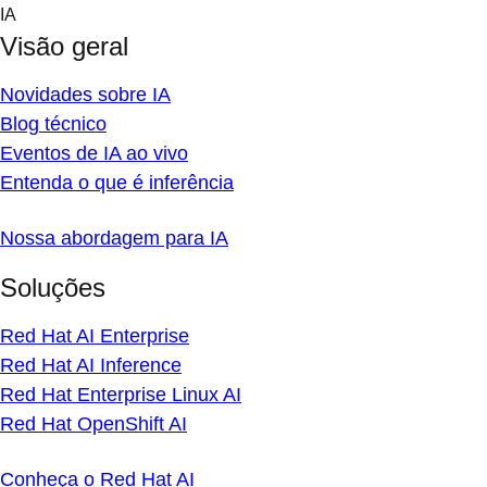
Skip
IA
to
Visão geral
content
Novidades sobre IA
Blog técnico
Eventos de IA ao vivo
Entenda o que é inferência
Nossa abordagem para IA
Soluções
Red Hat AI Enterprise
Red Hat AI Inference
Red Hat Enterprise Linux AI
Red Hat OpenShift AI
Conheça o Red Hat AI