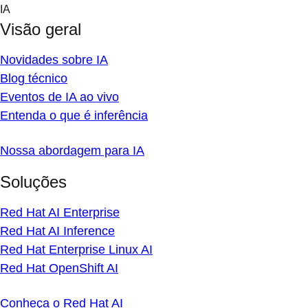
Skip
IA
to
Visão geral
content
Novidades sobre IA
Blog técnico
Eventos de IA ao vivo
Entenda o que é inferência
Nossa abordagem para IA
Soluções
Red Hat AI Enterprise
Red Hat AI Inference
Red Hat Enterprise Linux AI
Red Hat OpenShift AI
Conheça o Red Hat AI