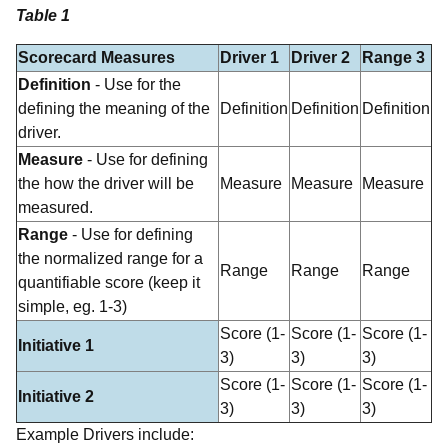
Table 1
Scorecard Measures
Driver 1
Driver 2
Range 3
Definition
- Use for the
defining the meaning of the
Definition
Definition
Definition
driver.
Measure
- Use for defining
the how the driver will be
Measure
Measure
Measure
measured.
Range
- Use for defining
the normalized range for a
Range
Range
Range
quantifiable score (keep it
simple, eg. 1-3)
Score (1-
Score (1-
Score (1-
Initiative 1
3)
3)
3)
Score (1-
Score (1-
Score (1-
Initiative 2
3)
3)
3)
Example Drivers include: