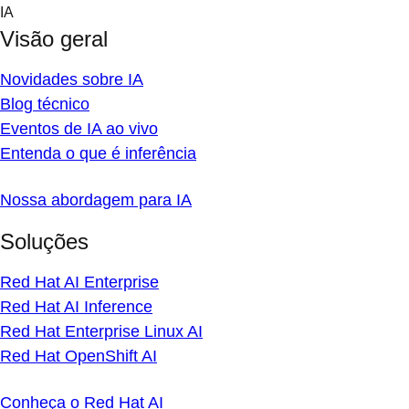
Skip
IA
to
Visão geral
content
Novidades sobre IA
Blog técnico
Eventos de IA ao vivo
Entenda o que é inferência
Nossa abordagem para IA
Soluções
Red Hat AI Enterprise
Red Hat AI Inference
Red Hat Enterprise Linux AI
Red Hat OpenShift AI
Conheça o Red Hat AI