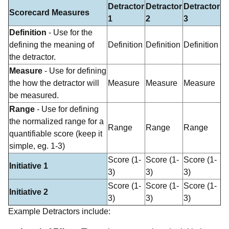
Detractor
Detractor
Detractor
Scorecard Measures
1
2
3
Definition
- Use for the
defining the meaning of
Definition
Definition
Definition
the detractor.
Measure
- Use for defining
the how the detractor will
Measure
Measure
Measure
be measured.
Range
- Use for defining
the normalized range for a
Range
Range
Range
quantifiable score (keep it
simple, eg. 1-3)
Score (1-
Score (1-
Score (1-
Initiative 1
3)
3)
3)
Score (1-
Score (1-
Score (1-
Initiative 2
3)
3)
3)
Example Detractors include: