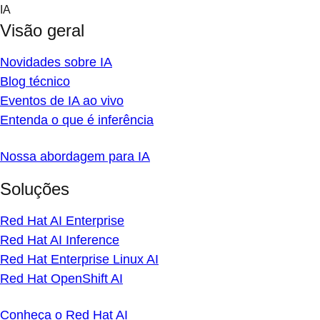
Skip
IA
to
Visão geral
content
Novidades sobre IA
Blog técnico
Eventos de IA ao vivo
Entenda o que é inferência
Nossa abordagem para IA
Soluções
Red Hat AI Enterprise
Red Hat AI Inference
Red Hat Enterprise Linux AI
Red Hat OpenShift AI
Conheça o Red Hat AI