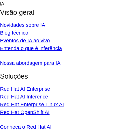
Skip
IA
to
Visão geral
content
Novidades sobre IA
Blog técnico
Eventos de IA ao vivo
Entenda o que é inferência
Nossa abordagem para IA
Soluções
Red Hat AI Enterprise
Red Hat AI Inference
Red Hat Enterprise Linux AI
Red Hat OpenShift AI
Conheça o Red Hat AI