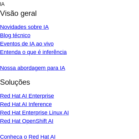
Skip
IA
to
Visão geral
content
Novidades sobre IA
Blog técnico
Eventos de IA ao vivo
Entenda o que é inferência
Nossa abordagem para IA
Soluções
Red Hat AI Enterprise
Red Hat AI Inference
Red Hat Enterprise Linux AI
Red Hat OpenShift AI
Conheça o Red Hat AI