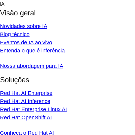
Skip
IA
to
Visão geral
content
Novidades sobre IA
Blog técnico
Eventos de IA ao vivo
Entenda o que é inferência
Nossa abordagem para IA
Soluções
Red Hat AI Enterprise
Red Hat AI Inference
Red Hat Enterprise Linux AI
Red Hat OpenShift AI
Conheça o Red Hat AI