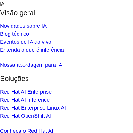
Skip
IA
to
Visão geral
content
Novidades sobre IA
Blog técnico
Eventos de IA ao vivo
Entenda o que é inferência
Nossa abordagem para IA
Soluções
Red Hat AI Enterprise
Red Hat AI Inference
Red Hat Enterprise Linux AI
Red Hat OpenShift AI
Conheça o Red Hat AI