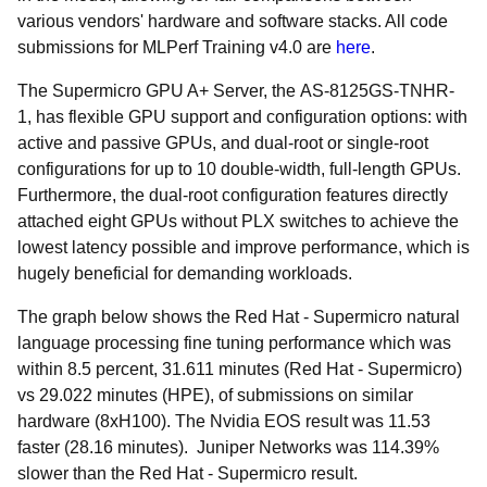
various vendors' hardware and software stacks. All code
submissions for MLPerf Training v4.0 are
here
.
The Supermicro GPU A+ Server, the
AS-8125GS-TNHR-
1, has flexible GPU support and configuration options: with
active and passive GPUs, and dual-root or single-root
configurations for up to 10 double-width, full-length GPUs.
Furthermore, the dual-root configuration features directly
attached eight GPUs without PLX switches to achieve the
lowest latency possible and improve performance, which is
hugely beneficial for demanding workloads.
The graph below shows the Red Hat - Supermicro natural
language processing fine tuning performance which was
within 8.5 percent, 31.611 minutes (Red Hat - Supermicro)
vs 29.022 minutes (HPE), of submissions on similar
hardware (8xH100). The Nvidia EOS result was 11.53
faster (28.16 minutes). Juniper Networks was 114.39%
slower than the Red Hat - Supermicro result.