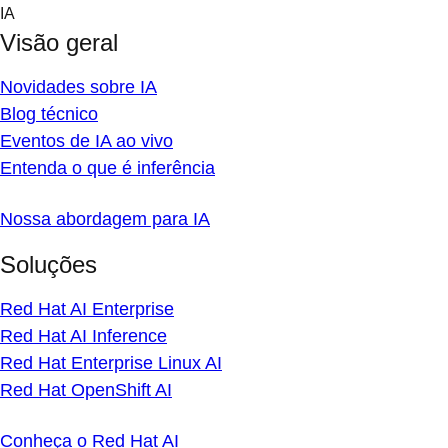
Skip
IA
to
Visão geral
content
Novidades sobre IA
Blog técnico
Eventos de IA ao vivo
Entenda o que é inferência
Nossa abordagem para IA
Soluções
Red Hat AI Enterprise
Red Hat AI Inference
Red Hat Enterprise Linux AI
Red Hat OpenShift AI
Conheça o Red Hat AI