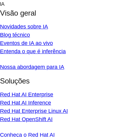
Skip
IA
to
Visão geral
content
Novidades sobre IA
Blog técnico
Eventos de IA ao vivo
Entenda o que é inferência
Nossa abordagem para IA
Soluções
Red Hat AI Enterprise
Red Hat AI Inference
Red Hat Enterprise Linux AI
Red Hat OpenShift AI
Conheça o Red Hat AI