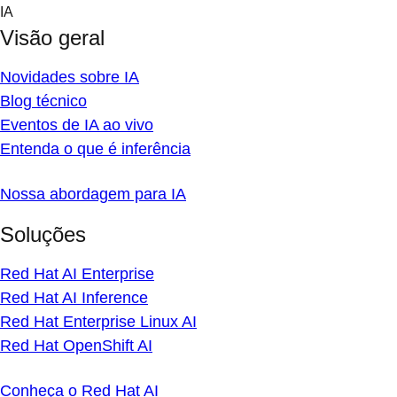
Skip
IA
to
Visão geral
content
Novidades sobre IA
Blog técnico
Eventos de IA ao vivo
Entenda o que é inferência
Nossa abordagem para IA
Soluções
Red Hat AI Enterprise
Red Hat AI Inference
Red Hat Enterprise Linux AI
Red Hat OpenShift AI
Conheça o Red Hat AI