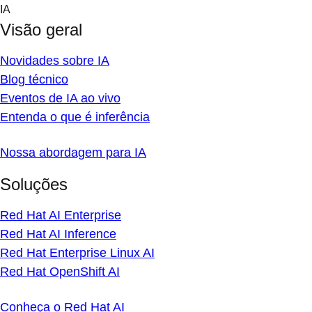
Skip
IA
to
Visão geral
content
Novidades sobre IA
Blog técnico
Eventos de IA ao vivo
Entenda o que é inferência
Nossa abordagem para IA
Soluções
Red Hat AI Enterprise
Red Hat AI Inference
Red Hat Enterprise Linux AI
Red Hat OpenShift AI
Conheça o Red Hat AI