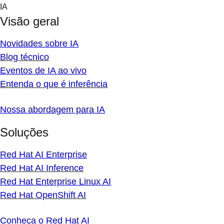
Skip
IA
to
Visão geral
content
Novidades sobre IA
Blog técnico
Eventos de IA ao vivo
Entenda o que é inferência
Nossa abordagem para IA
Soluções
Red Hat AI Enterprise
Red Hat AI Inference
Red Hat Enterprise Linux AI
Red Hat OpenShift AI
Conheça o Red Hat AI