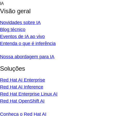
Skip
IA
to
Visão geral
content
Novidades sobre IA
Blog técnico
Eventos de IA ao vivo
Entenda o que é inferência
Nossa abordagem para IA
Soluções
Red Hat AI Enterprise
Red Hat AI Inference
Red Hat Enterprise Linux AI
Red Hat OpenShift AI
Conheça o Red Hat AI