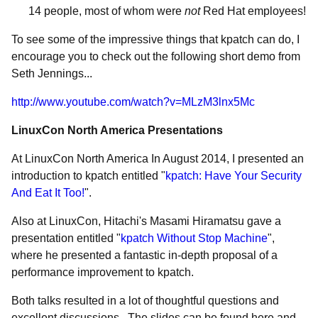
14 people, most of whom were
not
Red Hat employees!
To see some of the impressive things that kpatch can do, I
encourage you to check out the following short demo from
Seth Jennings...
http://www.youtube.com/watch?v=MLzM3lnx5Mc
LinuxCon North America Presentations
At LinuxCon North America In
August 2014
, I presented an
introduction to kpatch entitled "
kpatch: Have Your Security
And Eat It Too!
".
Also at LinuxCon, Hitachi's Masami Hiramatsu gave a
presentation entitled "
kpatch Without Stop Machine
",
where he presented a fantastic in-depth proposal of a
performance improvement to kpatch.
Both talks resulted in a lot of thoughtful questions and
excellent discussions. The slides can be found here and